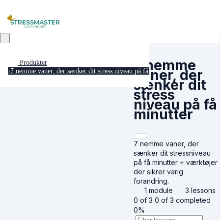
7 nemme
Produkter
vaner, der
7 nemme vaner, der sænker dit stress niveau på få minutter
7
sænker dit
stress
niveau på få
minutter
7 nemme vaner, der
sænker dit stressniveau
på få minutter + værktøjer
der sikrer varig
forandring.
1 module
3 lessons
0 of 3
0 of 3 completed
0%