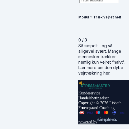
Modul 1: Træk vejret helt
0 / 3
Så simpelt - og så
alligevel svært. Mange
mennesker trækker
nemlig kun vejret “halvt".
Lær mere om den dybe
vejrtrækning her.
Kundeservice
Handelsbetingelser
Copyright © 2026 Lisbeth
Fruensgaard Coaching
powered by